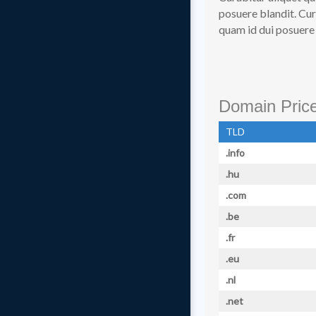
posuere blandit. Cur
quam id dui posuere 
Domain Pric
TLD
.info
.hu
.com
.be
.fr
.eu
.nl
.net