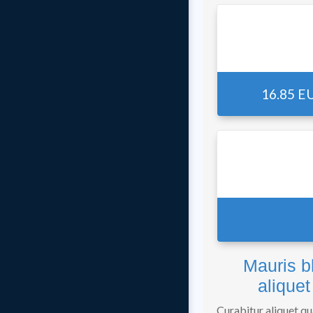
16.85 E
Mauris b
aliquet 
Curabitur aliquet qu