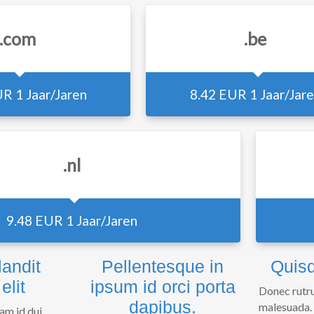
.com
.be
UR
1 Jaar/Jaren
8.42 EUR
1 Jaar/Jar
.nl
9.48 EUR
1 Jaar/Jaren
landit
Pellentesque in
Quisq
elit
ipsum id orci porta
Donec rutr
dapibus.
malesuada. 
am id dui