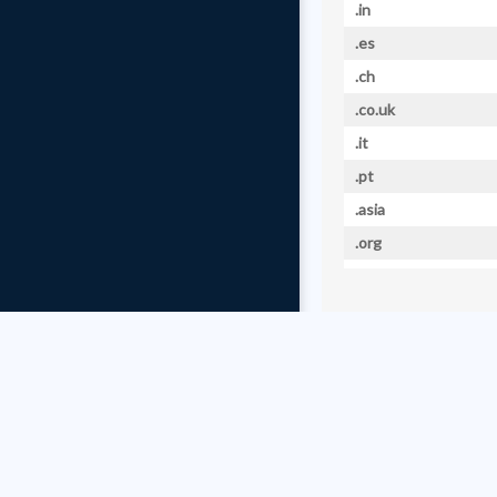
.in
.es
.ch
.co.uk
.it
.pt
.asia
.org
.com.es
.tv
.at
.cz
.dk
© 2026 Wizzou
.hk
.mobi