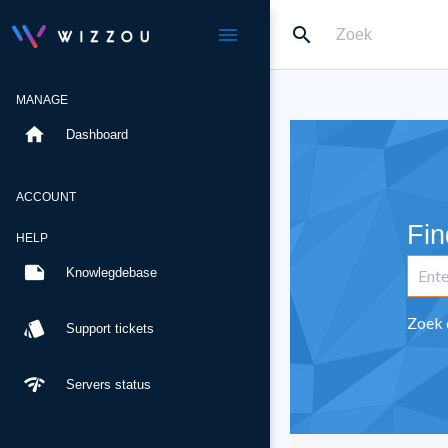
search
menu
MANAGE
home
Dashboard
ACCOUNT
Fin
HELP
note
Knowlegdebase
Zoek 
style
Support tickets
network_check
Servers status